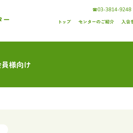
☎︎03-3814-9248
トップ
センターのご紹介
入会
お知らせ
よくあるご質問
シルバー人材センターとは
会員になるには
お受けするお仕事
シルバー人材センターについて
センターへのお問い合わせ
基本理念
お仕事紹介
契約方法の種類
会員様向け
入会をご希望の方へ
シルバー人材センターのしくみ
入会説明会
ご利用の流れ