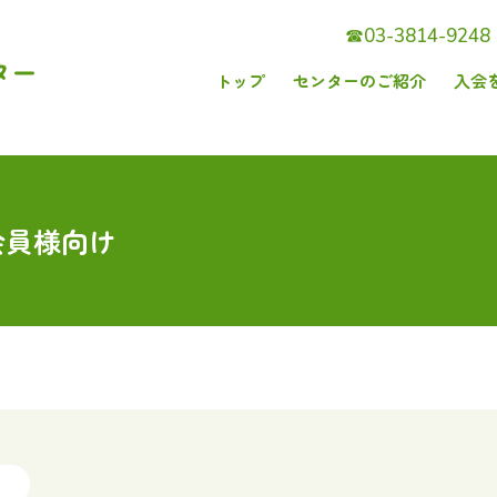
☎︎03-3814-9248
トップ
センターのご紹介
入会
お知らせ
よくあるご質問
シルバー人材センターとは
会員になるには
お受けするお仕事
シルバー人材センターについて
センターへのお問い合わせ
基本理念
お仕事紹介
契約方法の種類
会員様向け
入会をご希望の方へ
シルバー人材センターのしくみ
入会説明会
ご利用の流れ